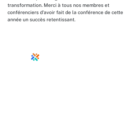
transformation. Merci à tous nos membres et
conférenciers d'avoir fait de la conférence de cette
année un succès retentissant.
info@ontariodirectors.ca
Page d'accueil
Emplois
À propos
Événements et activités
en cours
Projets et ressources
Nous joindre